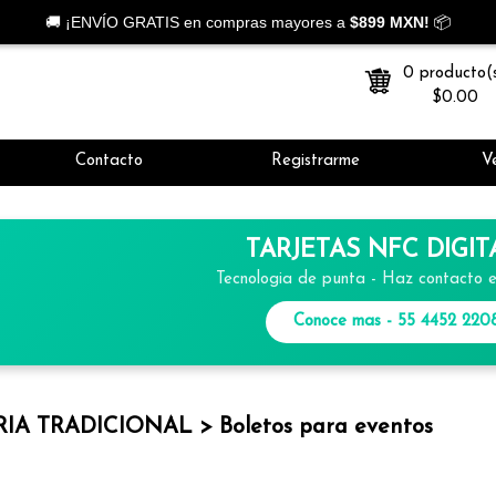
🚚 ¡ENVÍO GRATIS en compras mayores a
$899 MXN!
📦
0 producto(
$0.00
Contacto
Registrarme
Ve
TARJETAS NFC DIGIT
Tecnologia de punta - Haz contacto 
Conoce mas - 55 4452 220
IA TRADICIONAL > Boletos para eventos