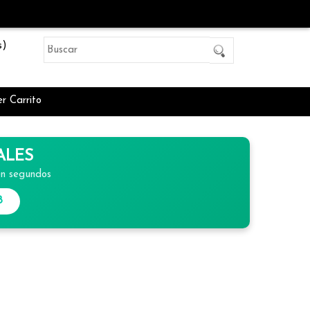
s)
r Carrito
ALES
en segundos
8