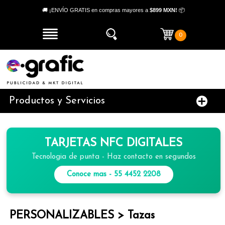
🚚 ¡ENVÍO GRATIS en compras mayores a
$899 MXN!
📦
0
Productos y Servicios
TARJETAS NFC DIGITALES
Tecnologia de punta - Haz contacto en segundos
Conoce mas - 55 4452 2208
PERSONALIZABLES > Tazas